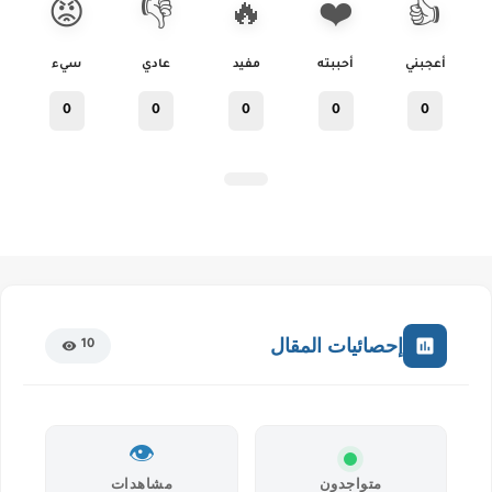
😡
👎
🔥
❤️
👍
أعجبني
أحببته
مفيد
عادي
سيء
0
0
0
0
0
إحصائيات المقال
10
👁️
متواجدون
مشاهدات