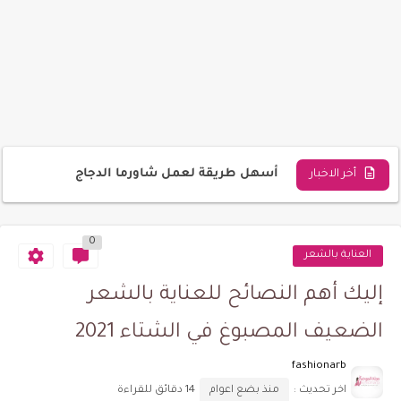
إلهام شاهين تتخذ قرار مثير بعد وفاة منتجيها الأربعة
جدول تغذية الرضيع من 4 أشهر حتى 24 شهرًا
الأطعمة الجيدة لفقدان الوزن
تأثير فيتامين B1 على نمو الشعر
أسهل طريقة لعمل شاورما الدجاج
أخر الاخبار
الفرق بين الطلق البارد والحقيقي وكيفية تسريعه؟
0
دونالد ترامب يتعرض لمحاولة اغتيال خلال تجمع انتخابي في ولاية...
العناية بالشعر
إليك أهم النصائح للعناية بالشعر
الضعيف المصبوغ في الشتاء 2021
fashionarb
اخر تحديث :
منذ بضع اعوام
14 دقائق للقراءة