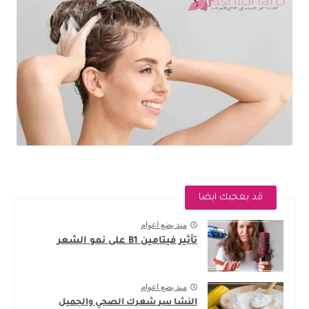
قد يعجبك ايضا
منذ بضع اعوام
تأثير فيتامين B1 على نمو الشعر
منذ بضع اعوام
النشا سر شعرك الصحي والجميل