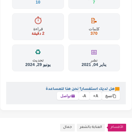
10
7
⏱️
📝
كلمات
قراءة
370
2 دقيقة
♻️
📅
نشر
تحديث
يناير 04, 2021
يونيو 29, 2024
هل لديك استفسار؟ نحن هنا للمساعدة
نسخ
A+
A-
تواصل
الأقسام
العناية بالشعر
جمال